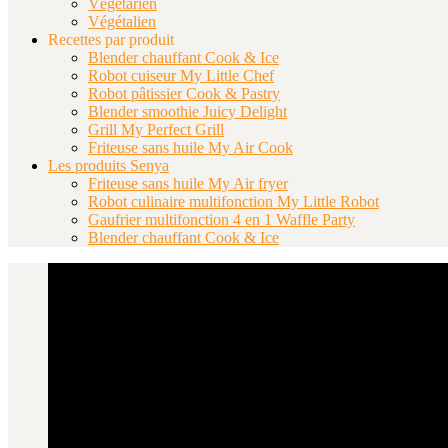
Végétarien
Végétalien
Recettes par produit
Blender chauffant Cook & Ice
Robot cuiseur My Little Chef
Robot pâtissier Cook & Pastry
Blender smoothie Juicy Delight
Grill My Perfect Grill
Friteuse sans huile My Air Cook
Les produits Senya
Friteuse sans huile My Air fryer
Robot culinaire multifonction My Little Robot
Gaufrier multifonction 4 en 1 Waffle Party
Blender chauffant Cook & Ice