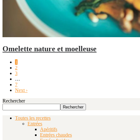
Omelette nature et moelleuse
1
2
3
…
7
Next ›
Rechercher
Rechercher
Toutes les recettes
Entrées
Apéritifs
Entrées chaudes