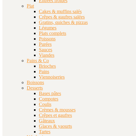
Entrées froides
Plat
Cakes & muffins salés
Crêpes & gaufres salées
Gratins, quiches & pizzas
Légumes
Plats complets
Poissons
Purées
Sauces
Viandes
Pains & Co
Brioches
Pains
Viennoiseries
Boissons
Desserts
Bases pâtes
Compotes
Coulis
Crèmes & mousses
Crêpes et gaufres
Gâteaux
Glaces & yaourts
Tartes