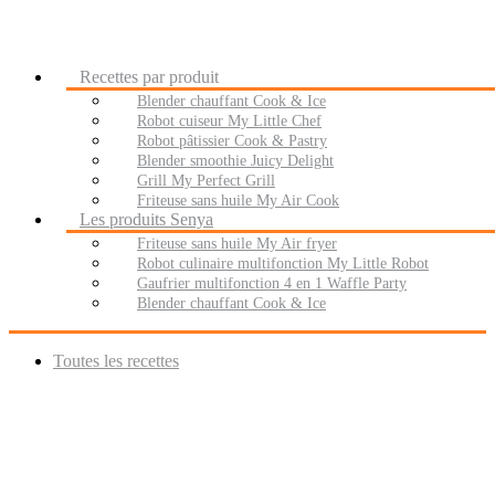
Recettes par produit
Blender chauffant Cook & Ice
Robot cuiseur My Little Chef
Robot pâtissier Cook & Pastry
Blender smoothie Juicy Delight
Grill My Perfect Grill
Friteuse sans huile My Air Cook
Les produits Senya
Friteuse sans huile My Air fryer
Robot culinaire multifonction My Little Robot
Gaufrier multifonction 4 en 1 Waffle Party
Blender chauffant Cook & Ice
Toutes les recettes