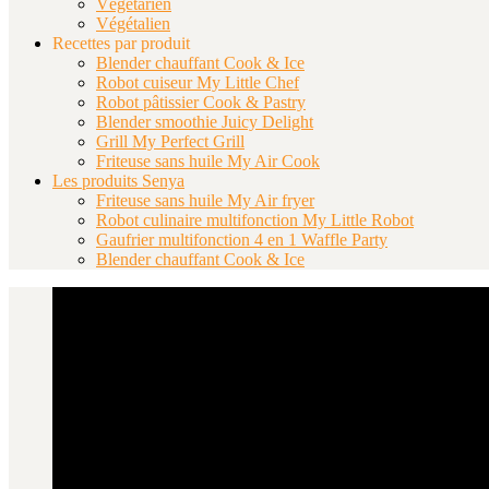
Végétarien
Végétalien
Recettes par produit
Blender chauffant Cook & Ice
Robot cuiseur My Little Chef
Robot pâtissier Cook & Pastry
Blender smoothie Juicy Delight
Grill My Perfect Grill
Friteuse sans huile My Air Cook
Les produits Senya
Friteuse sans huile My Air fryer
Robot culinaire multifonction My Little Robot
Gaufrier multifonction 4 en 1 Waffle Party
Blender chauffant Cook & Ice