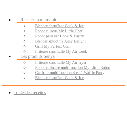
Recettes par produit
Blender chauffant Cook & Ice
Robot cuiseur My Little Chef
Robot pâtissier Cook & Pastry
Blender smoothie Juicy Delight
Grill My Perfect Grill
Friteuse sans huile My Air Cook
Les produits Senya
Friteuse sans huile My Air fryer
Robot culinaire multifonction My Little Robot
Gaufrier multifonction 4 en 1 Waffle Party
Blender chauffant Cook & Ice
Toutes les recettes