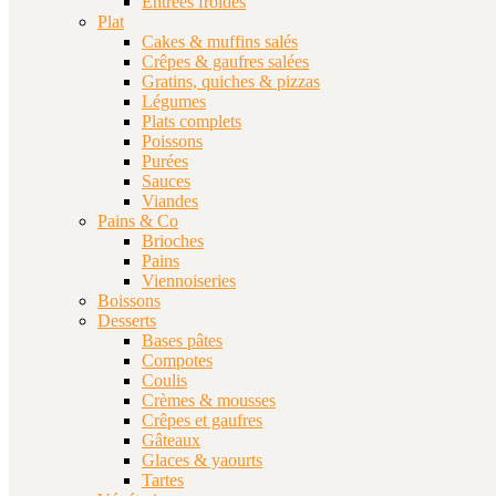
Entrées froides
Plat
Cakes & muffins salés
Crêpes & gaufres salées
Gratins, quiches & pizzas
Légumes
Plats complets
Poissons
Purées
Sauces
Viandes
Pains & Co
Brioches
Pains
Viennoiseries
Boissons
Desserts
Bases pâtes
Compotes
Coulis
Crèmes & mousses
Crêpes et gaufres
Gâteaux
Glaces & yaourts
Tartes