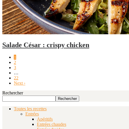
Salade César : crispy chicken
1
2
3
…
22
Next ›
Rechercher
Rechercher
Toutes les recettes
Entrées
Apéritifs
Entrées chaudes