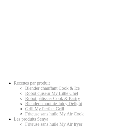
Recettes par produit
Blender chauffant Cook & Ice
Robot cuiseur My Little Chef
Robot pâtissier Cook & Pastry
Blender smoothie Juicy Delight
Grill My Perfect Grill
Friteuse sans huile My Air Cook
Les produits Senya
Friteuse sans huile My Air fryer