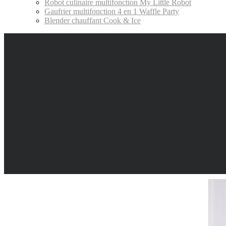
Robot culinaire multifonction My Little Robot
Gaufrier multifonction 4 en 1 Waffle Party
Blender chauffant Cook & Ice