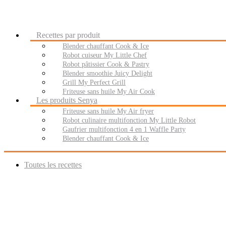
Recettes par produit
Blender chauffant Cook & Ice
Robot cuiseur My Little Chef
Robot pâtissier Cook & Pastry
Blender smoothie Juicy Delight
Grill My Perfect Grill
Friteuse sans huile My Air Cook
Les produits Senya
Friteuse sans huile My Air fryer
Robot culinaire multifonction My Little Robot
Gaufrier multifonction 4 en 1 Waffle Party
Blender chauffant Cook & Ice
Toutes les recettes