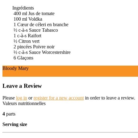
Ingrédients
400
ml
Jus de tomate
100
ml
Voldka
1
Cœur de céleri en branche
½
c-à-s
Sauce Tabasco
1
c-à-s
Raifort
½
Citron vert
2
pincées
Poivre noir
½
c-à-s
Sauce Worcestershire
6
Glaçons
Bloody Mary
Ingrédients
Instructions
Leave a Review
Please
log in
or
register for a new account
in order to leave a review.
Valeurs nutritionnelles
4
parts
Serving size