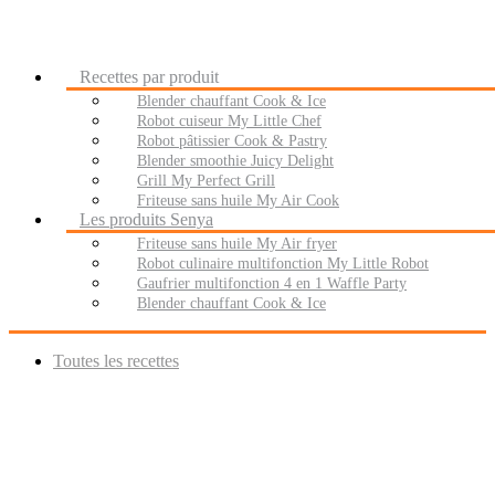
Recettes par produit
Blender chauffant Cook & Ice
Robot cuiseur My Little Chef
Robot pâtissier Cook & Pastry
Blender smoothie Juicy Delight
Grill My Perfect Grill
Friteuse sans huile My Air Cook
Les produits Senya
Friteuse sans huile My Air fryer
Robot culinaire multifonction My Little Robot
Gaufrier multifonction 4 en 1 Waffle Party
Blender chauffant Cook & Ice
Toutes les recettes