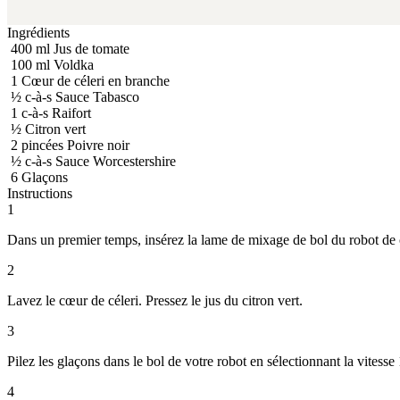
Ingrédients
400
ml
Jus de tomate
100
ml
Voldka
1
Cœur de céleri en branche
½
c-à-s
Sauce Tabasco
1
c-à-s
Raifort
½
Citron vert
2
pincées
Poivre noir
½
c-à-s
Sauce Worcestershire
6
Glaçons
Instructions
1
Dans un premier temps, insérez la lame de mixage de bol du robot de 
2
Lavez le cœur de céleri. Pressez le jus du citron vert.
3
Pilez les glaçons dans le bol de votre robot en sélectionnant la vitess
4