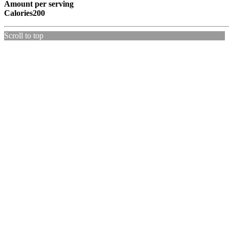
Amount per serving
Calories
200
Scroll to top