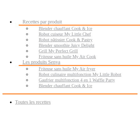
Recettes par produit
Blender chauffant Cook & Ice
Robot cuiseur My Little Chef
Robot pâtissier Cook & Pastry
Blender smoothie Juicy Delight
Grill My Perfect Grill
Friteuse sans huile My Air Cook
Les produits Senya
Friteuse sans huile My Air fryer
Robot culinaire multifonction My Little Robot
Gaufrier multifonction 4 en 1 Waffle Party
Blender chauffant Cook & Ice
Toutes les recettes