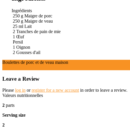
Ingrédients
250
g
Maigre de porc
250
g
Maigre de veau
25
ml
Lait
2
Tranches de pain de mie
1
Œuf
Persil
1
Oignon
2
Gousses d'ail
Boulettes de porc et de veau maison
Ingrédients
Instructions
Leave a Review
Please
log in
or
register for a new account
in order to leave a review.
Valeurs nutritionnelles
2
parts
Serving size
2