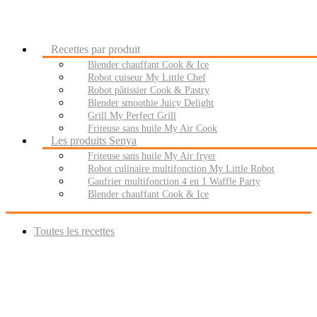
Recettes par produit
Blender chauffant Cook & Ice
Robot cuiseur My Little Chef
Robot pâtissier Cook & Pastry
Blender smoothie Juicy Delight
Grill My Perfect Grill
Friteuse sans huile My Air Cook
Les produits Senya
Friteuse sans huile My Air fryer
Robot culinaire multifonction My Little Robot
Gaufrier multifonction 4 en 1 Waffle Party
Blender chauffant Cook & Ice
Toutes les recettes