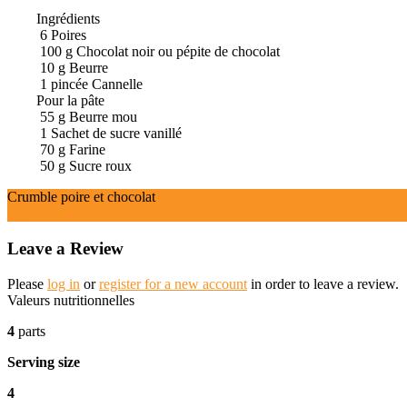
Ingrédients
6
Poires
100
g
Chocolat noir ou pépite de chocolat
10
g
Beurre
1
pincée
Cannelle
Pour la pâte
55
g
Beurre mou
1
Sachet de sucre vanillé
70
g
Farine
50
g
Sucre roux
Crumble poire et chocolat
Ingrédients
Instructions
Leave a Review
Please
log in
or
register for a new account
in order to leave a review.
Valeurs nutritionnelles
4
parts
Serving size
4