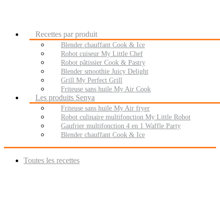
Recettes par produit
Blender chauffant Cook & Ice
Robot cuiseur My Little Chef
Robot pâtissier Cook & Pastry
Blender smoothie Juicy Delight
Grill My Perfect Grill
Friteuse sans huile My Air Cook
Les produits Senya
Friteuse sans huile My Air fryer
Robot culinaire multifonction My Little Robot
Gaufrier multifonction 4 en 1 Waffle Party
Blender chauffant Cook & Ice
Toutes les recettes