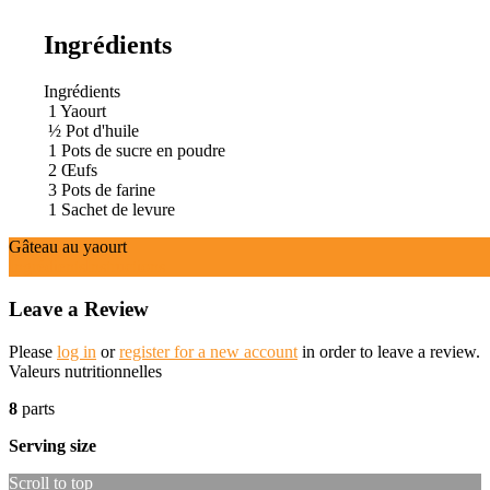
Ingrédients
Ingrédients
1
Yaourt
½
Pot d'huile
1
Pots de sucre en poudre
2
Œufs
3
Pots de farine
1
Sachet de levure
Gâteau au yaourt
Ingrédients
Instructions
Leave a Review
Please
log in
or
register for a new account
in order to leave a review.
Valeurs nutritionnelles
8
parts
Serving size
Scroll to top