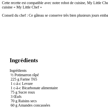
Cette recette est compatible avec notre robot de cuisine, My Little C
cuisine « My Little Chef »
Conseil du chef : Ce gâteau se conserve très bien plusieurs jours emba
Ingrédients
Ingrédients
½
Potimarron râpé
225
g
Farine T65
1
c-à-c
Levure
1
c-à-c
Bicarbonate alimentaire
75
g
Sucre roux
3
Œufs
70
g
Raisins secs
60
g
Amandes concassées