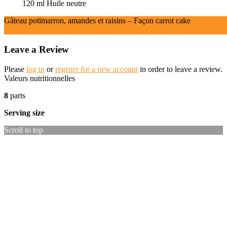
120
ml
Huile neutre
Gâteau potimarron, amandes et raisins – Façon carrot cake
Ingrédients
Instructions
Leave a Review
Please
log in
or
register for a new account
in order to leave a review.
Valeurs nutritionnelles
8
parts
Serving size
Scroll to top