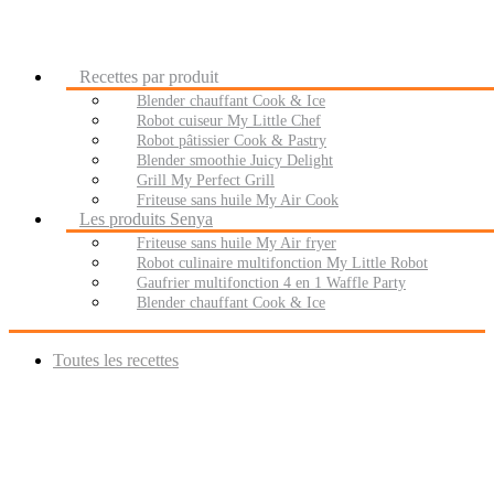
Recettes par produit
Blender chauffant Cook & Ice
Robot cuiseur My Little Chef
Robot pâtissier Cook & Pastry
Blender smoothie Juicy Delight
Grill My Perfect Grill
Friteuse sans huile My Air Cook
Les produits Senya
Friteuse sans huile My Air fryer
Robot culinaire multifonction My Little Robot
Gaufrier multifonction 4 en 1 Waffle Party
Blender chauffant Cook & Ice
Toutes les recettes