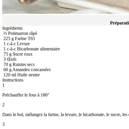
Préparat
Ingrédients
½
Potimarron râpé
225
g
Farine T65
1
c-à-c
Levure
1
c-à-c
Bicarbonate alimentaire
75
g
Sucre roux
3
Œufs
70
g
Raisins secs
60
g
Amandes concassées
120
ml
Huile neutre
Instructions
1
Préchauffer le four à 180°
2
Dans le bol, mélangez la farine, la levure, le bicarbonate, le sucre, les
3