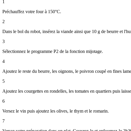
1
Préchauffez votre four à 150°C.
2
Dans le bol du robot, insérez la viande ainsi que 10 g de beurre et l'hui
3
Sélectionnez le programme P2 de la fonction mijotage.
4
Ajoutez le reste du beurre, les oignons, le poivron coupé en fines lamel
5
Ajoutez les courgettes en rondelles, les tomates en quartiers puis lais
6
Versez le vin puis ajoutez les olives, le thym et le romarin.
7
Versez votre préparation dans un plat. Couvrez-le et enfournez-le 2h30 t