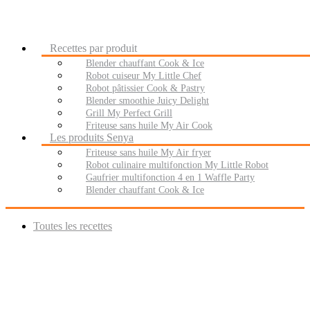
Recettes par produit
Blender chauffant Cook & Ice
Robot cuiseur My Little Chef
Robot pâtissier Cook & Pastry
Blender smoothie Juicy Delight
Grill My Perfect Grill
Friteuse sans huile My Air Cook
Les produits Senya
Friteuse sans huile My Air fryer
Robot culinaire multifonction My Little Robot
Gaufrier multifonction 4 en 1 Waffle Party
Blender chauffant Cook & Ice
Toutes les recettes