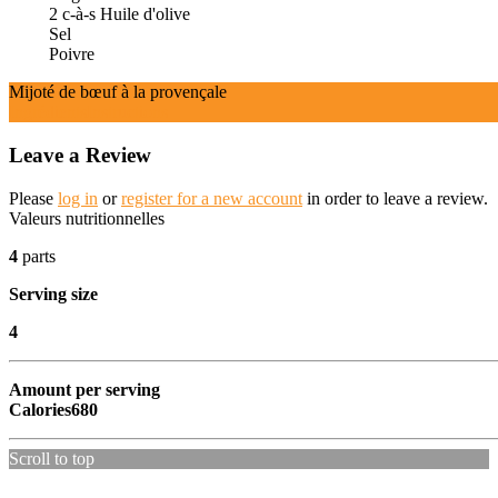
2
c-à-s
Huile d'olive
Sel
Poivre
Mijoté de bœuf à la provençale
Ingrédients
Instructions
Leave a Review
Please
log in
or
register for a new account
in order to leave a review.
Valeurs nutritionnelles
4
parts
Serving size
4
Amount per serving
Calories
680
Scroll to top