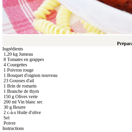
Prépar
Ingrédients
1,20
kg
Jumeau
8
Tomates en grappes
4
Courgettes
1
Poivron rouge
1
Bouquet d'oignon nouveau
23
Gousses d'ail
1
Brin de romarin
1
Branche de thym
150
g
Olives verte
200
ml
Vin blanc sec
30
g
Beurre
2
c-à-s
Huile d'olive
Sel
Poivre
Instructions