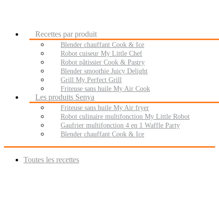
Recettes par produit
Blender chauffant Cook & Ice
Robot cuiseur My Little Chef
Robot pâtissier Cook & Pastry
Blender smoothie Juicy Delight
Grill My Perfect Grill
Friteuse sans huile My Air Cook
Les produits Senya
Friteuse sans huile My Air fryer
Robot culinaire multifonction My Little Robot
Gaufrier multifonction 4 en 1 Waffle Party
Blender chauffant Cook & Ice
Toutes les recettes