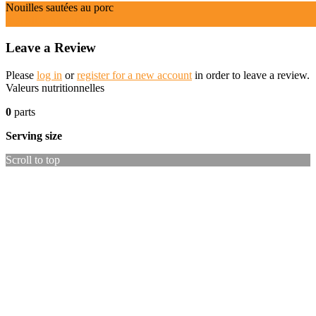
Nouilles sautées au porc
Ingrédients
Instructions
Leave a Review
Please
log in
or
register for a new account
in order to leave a review.
Valeurs nutritionnelles
0
parts
Serving size
Scroll to top