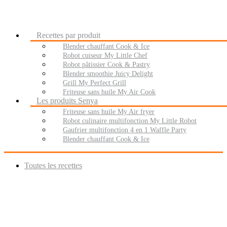
Recettes par produit
Blender chauffant Cook & Ice
Robot cuiseur My Little Chef
Robot pâtissier Cook & Pastry
Blender smoothie Juicy Delight
Grill My Perfect Grill
Friteuse sans huile My Air Cook
Les produits Senya
Friteuse sans huile My Air fryer
Robot culinaire multifonction My Little Robot
Gaufrier multifonction 4 en 1 Waffle Party
Blender chauffant Cook & Ice
Toutes les recettes