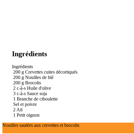
Ingrédients
Ingrédients
200
g
Crevettes cuites décortiqués
200
g
Nouilles de blé
200
g
Brocolis
2
c-à-s
Huile d'olive
3
c-à-s
Sauce soja
1
Branche de ciboulette
Sel et poivre
2
Ail
1
Petit oignon
Nouilles sautées aux crevettes et brocolis
Ingrédients
Instructions