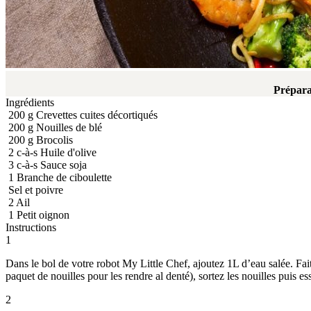
Prépara
Ingrédients
200
g
Crevettes cuites décortiqués
200
g
Nouilles de blé
200
g
Brocolis
2
c-à-s
Huile d'olive
3
c-à-s
Sauce soja
1
Branche de ciboulette
Sel et poivre
2
Ail
1
Petit oignon
Instructions
1
Dans le bol de votre robot My Little Chef, ajoutez 1L d’eau salée. Fai
paquet de nouilles pour les rendre al denté), sortez les nouilles puis es
2