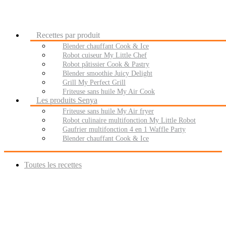
Recettes par produit
Blender chauffant Cook & Ice
Robot cuiseur My Little Chef
Robot pâtissier Cook & Pastry
Blender smoothie Juicy Delight
Grill My Perfect Grill
Friteuse sans huile My Air Cook
Les produits Senya
Friteuse sans huile My Air fryer
Robot culinaire multifonction My Little Robot
Gaufrier multifonction 4 en 1 Waffle Party
Blender chauffant Cook & Ice
Toutes les recettes