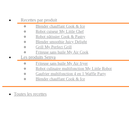
Recettes par produit
Blender chauffant Cook & Ice
Robot cuiseur My Little Chef
Robot pâtissier Cook & Pastry
Blender smoothie Juicy Delight
Grill My Perfect Grill
Friteuse sans huile My Air Cook
Les produits Senya
Friteuse sans huile My Air fryer
Robot culinaire multifonction My Little Robot
Gaufrier multifonction 4 en 1 Waffle Party
Blender chauffant Cook & Ice
Toutes les recettes