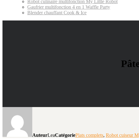
Robot culinaire multifonction My Little Robot
Gaufrier multifonction 4 en 1 Waffle Party
Blender chauffant Cook & Ice
Pâte
Auteur
Lea
Catégorie
Plats complets
,
Robot cuiseur My