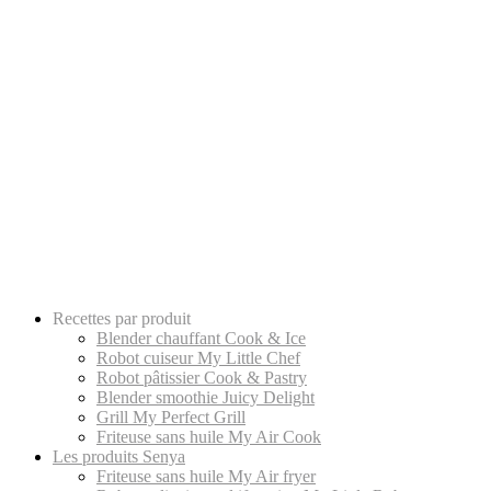
Recettes par produit
Blender chauffant Cook & Ice
Robot cuiseur My Little Chef
Robot pâtissier Cook & Pastry
Blender smoothie Juicy Delight
Grill My Perfect Grill
Friteuse sans huile My Air Cook
Les produits Senya
Friteuse sans huile My Air fryer