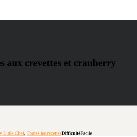
s aux crevettes et cranberry
 Little Chef
,
Toutes les recettes
Difficulté
Facile