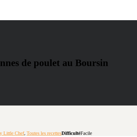
nnes de poulet au Boursin
 Little Chef
,
Toutes les recettes
Difficulté
Facile