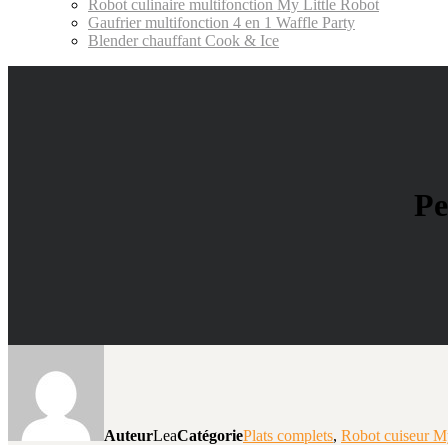
Robot culinaire multifonction My Little Robot
Gaufrier multifonction 4 en 1 Waffle Party
Blender chauffant Cook & Ice
Pe
Auteur
Lea
Catégorie
Plats complets
,
Robot cuiseur My