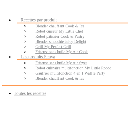
Recettes par produit
Blender chauffant Cook & Ice
Robot cuiseur My Little Chef
Robot pâtissier Cook & Pastry
Blender smoothie Juicy Delight
Grill My Perfect Grill
Friteuse sans huile My Air Cook
Les produits Senya
Friteuse sans huile My Air fryer
Robot culinaire multifonction My Little Robot
Gaufrier multifonction 4 en 1 Waffle Party
Blender chauffant Cook & Ice
Toutes les recettes