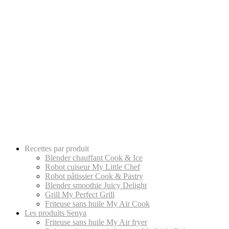
Recettes par produit
Blender chauffant Cook & Ice
Robot cuiseur My Little Chef
Robot pâtissier Cook & Pastry
Blender smoothie Juicy Delight
Grill My Perfect Grill
Friteuse sans huile My Air Cook
Les produits Senya
Friteuse sans huile My Air fryer