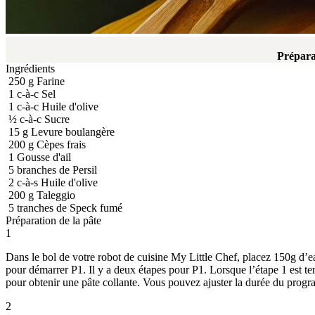
Prépara
Ingrédients
250
g
Farine
1
c-à-c
Sel
1
c-à-c
Huile d'olive
½
c-à-c
Sucre
15
g
Levure boulangère
200
g
Cèpes frais
1
Gousse d'ail
5
branches de Persil
2
c-à-s
Huile d'olive
200
g
Taleggio
5
tranches de Speck fumé
Préparation de la pâte
1
Dans le bol de votre robot de cuisine My Little Chef, placez 150g d’e
pour démarrer P1. Il y a deux étapes pour P1. Lorsque l’étape 1 est ter
pour obtenir une pâte collante. Vous pouvez ajuster la durée du progr
2