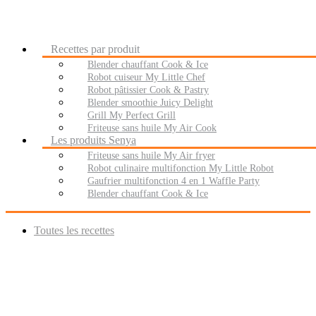
Recettes par produit
Blender chauffant Cook & Ice
Robot cuiseur My Little Chef
Robot pâtissier Cook & Pastry
Blender smoothie Juicy Delight
Grill My Perfect Grill
Friteuse sans huile My Air Cook
Les produits Senya
Friteuse sans huile My Air fryer
Robot culinaire multifonction My Little Robot
Gaufrier multifonction 4 en 1 Waffle Party
Blender chauffant Cook & Ice
Toutes les recettes