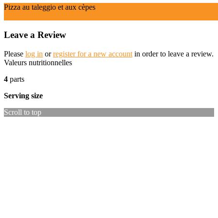
Pizza au taleggio et aux cèpes
Ingrédients
Instructions
Leave a Review
Please
log in
or
register for a new account
in order to leave a review.
Valeurs nutritionnelles
4
parts
Serving size
Scroll to top