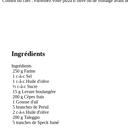
Conseil du chef : Parsemez votre pizza d’olive ou de fromage avant de
Ingrédients
Ingrédients
250
g
Farine
1
c-à-c
Sel
1
c-à-c
Huile d'olive
½
c-à-c
Sucre
15
g
Levure boulangère
200
g
Cèpes frais
1
Gousse d'ail
5
branches de Persil
2
c-à-s
Huile d'olive
200
g
Taleggio
5
tranches de Speck fumé