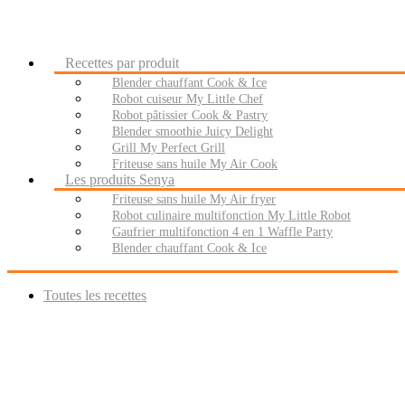
Recettes par produit
Blender chauffant Cook & Ice
Robot cuiseur My Little Chef
Robot pâtissier Cook & Pastry
Blender smoothie Juicy Delight
Grill My Perfect Grill
Friteuse sans huile My Air Cook
Les produits Senya
Friteuse sans huile My Air fryer
Robot culinaire multifonction My Little Robot
Gaufrier multifonction 4 en 1 Waffle Party
Blender chauffant Cook & Ice
Toutes les recettes