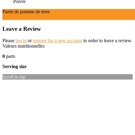
Poivre
Purée de pomme de terre
Ingrédients
Instructions
Leave a Review
Please
log in
or
register for a new account
in order to leave a review.
Valeurs nutritionnelles
0
parts
Serving size
Scroll to top