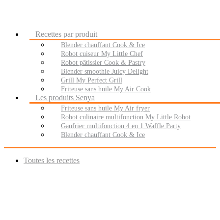
Recettes par produit
Blender chauffant Cook & Ice
Robot cuiseur My Little Chef
Robot pâtissier Cook & Pastry
Blender smoothie Juicy Delight
Grill My Perfect Grill
Friteuse sans huile My Air Cook
Les produits Senya
Friteuse sans huile My Air fryer
Robot culinaire multifonction My Little Robot
Gaufrier multifonction 4 en 1 Waffle Party
Blender chauffant Cook & Ice
Toutes les recettes