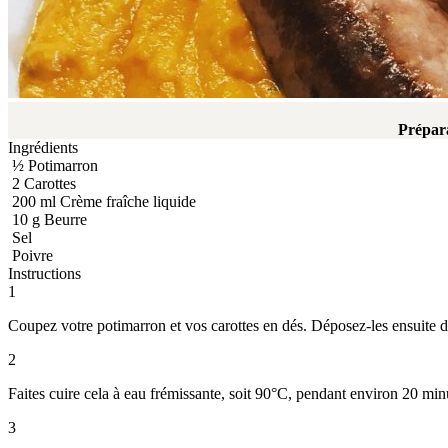
Prépar
Ingrédients
½
Potimarron
2
Carottes
200
ml
Crème fraîche liquide
10
g
Beurre
Sel
Poivre
Instructions
1
Coupez votre potimarron et vos carottes en dés. Déposez-les ensuite da
2
Faites cuire cela à eau frémissante, soit 90°C, pendant environ 20 min
3