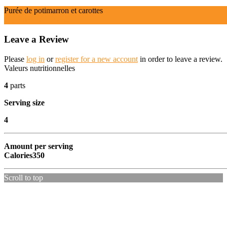
Purée de potimarron et carottes
Ingrédients
Instructions
Leave a Review
Please
log in
or
register for a new account
in order to leave a review.
Valeurs nutritionnelles
4
parts
Serving size
4
Amount per serving
Calories
350
Scroll to top