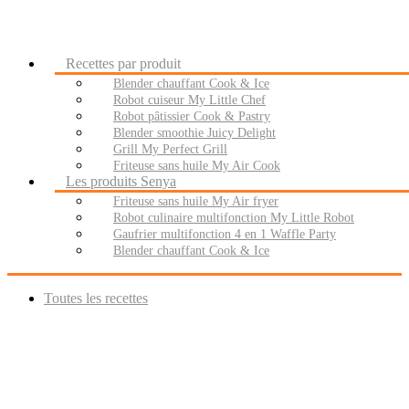
Recettes par produit
Blender chauffant Cook & Ice
Robot cuiseur My Little Chef
Robot pâtissier Cook & Pastry
Blender smoothie Juicy Delight
Grill My Perfect Grill
Friteuse sans huile My Air Cook
Les produits Senya
Friteuse sans huile My Air fryer
Robot culinaire multifonction My Little Robot
Gaufrier multifonction 4 en 1 Waffle Party
Blender chauffant Cook & Ice
Toutes les recettes