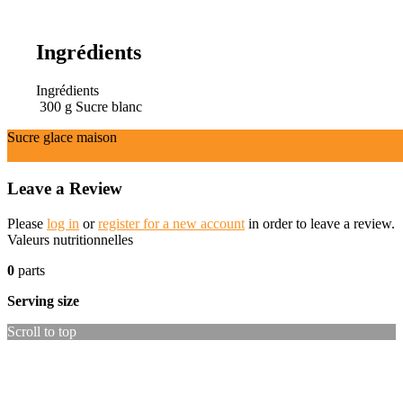
Ingrédients
Ingrédients
300
g
Sucre blanc
Sucre glace maison
Ingrédients
Instructions
Leave a Review
Please
log in
or
register for a new account
in order to leave a review.
Valeurs nutritionnelles
0
parts
Serving size
Scroll to top