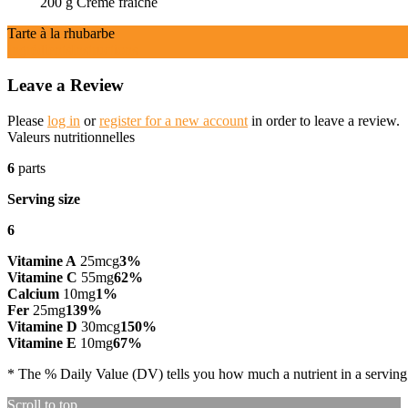
200
g
Crème fraîche
Tarte à la rhubarbe
Ingrédients
Instructions
Leave a Review
Please
log in
or
register for a new account
in order to leave a review.
Valeurs nutritionnelles
6
parts
Serving size
6
Vitamine A
25
mcg
3
%
Vitamine C
55
mg
62
%
Calcium
10
mg
1
%
Fer
25
mg
139
%
Vitamine D
30
mcg
150
%
Vitamine E
10
mg
67
%
* The % Daily Value (DV) tells you how much a nutrient in a serving of 
Scroll to top