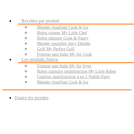
Recettes par produit
Blender chauffant Cook & Ice
Robot cuiseur My Little Chef
Robot pâtissier Cook & Pastry
Blender smoothie Juicy Delight
Grill My Perfect Grill
Friteuse sans huile My Air Cook
Les produits Senya
Friteuse sans huile My Air fryer
Robot culinaire multifonction My Little Robot
Gaufrier multifonction 4 en 1 Waffle Party
Blender chauffant Cook & Ice
Toutes les recettes