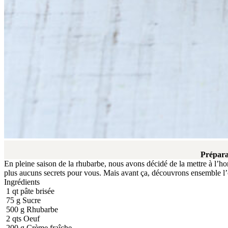
Prépara
En pleine saison de la rhubarbe, nous avons décidé de la mettre à l’ho
plus aucuns secrets pour vous. Mais avant ça, découvrons ensemble l’ori
Ingrédients
1
qt
pâte brisée
75
g
Sucre
500
g
Rhubarbe
2
qts
Oeuf
200
g
Crème fraîche