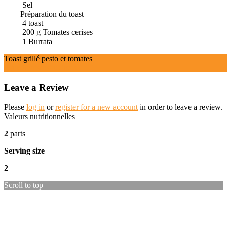
Sel
Préparation du toast
4
toast
200
g
Tomates cerises
1
Burrata
Toast grillé pesto et tomates
Ingrédients
Instructions
Leave a Review
Please
log in
or
register for a new account
in order to leave a review.
Valeurs nutritionnelles
2
parts
Serving size
2
Scroll to top