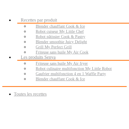
Recettes par produit
Blender chauffant Cook & Ice
Robot cuiseur My Little Chef
Robot pâtissier Cook & Pastry
Blender smoothie Juicy Delight
Grill My Perfect Grill
Friteuse sans huile My Air Cook
Les produits Senya
Friteuse sans huile My Air fryer
Robot culinaire multifonction My Little Robot
Gaufrier multifonction 4 en 1 Waffle Party
Blender chauffant Cook & Ice
Toutes les recettes